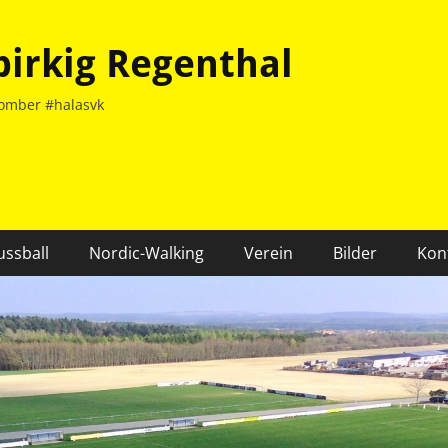
birkig Regenthal
omber #halasvk
ussball
Nordic-Walking
Verein
Bilder
Kon