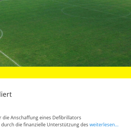
lliert
 die Anschaffung eines Defibrillators
urch die finanzielle Unterstützung des
weiterlesen…