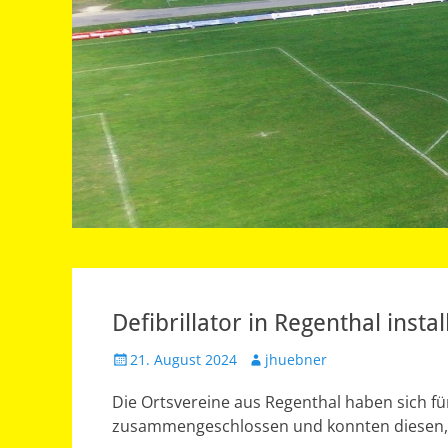
Defibrillator in Regenthal insta
Veröffentlicht
Autor
21. August 2024
jhuebner
am
Die Ortsvereine aus Regenthal haben sich für
zusammengeschlossen und konnten diesen, d