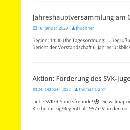
Jahreshauptversammlung am 0
Veröffentlicht
Autor
18. Januar 2023
jhuebner
am
Beginn: 14:30 Uhr Tagesordnung: 1. Begrüßung
Bericht der Vorstandschaft 6. Jahresrückblic
Aktion: Förderung des SVK-Jug
Veröffentlicht
Autor
24. Oktober 2022
thomasrudrof
am
Liebe SVK/R-Sportsfreunde!
Die willmapr
Kirchenbirkig/Regenthal 1957 e.V. in den nä