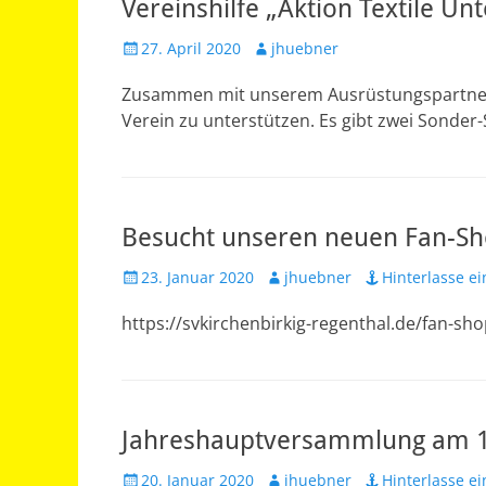
Vereinshilfe „Aktion Textile Un
Veröffentlicht
Autor
27. April 2020
jhuebner
am
Zusammen mit unserem Ausrüstungspartner 
Verein zu unterstützen. Es gibt zwei Sonder-
Besucht unseren neuen Fan-S
Veröffentlicht
Autor
23. Januar 2020
jhuebner
Hinterlasse 
am
https://svkirchenbirkig-regenthal.de/fan-sho
Jahreshauptversammlung am 1
Veröffentlicht
Autor
20. Januar 2020
jhuebner
Hinterlasse 