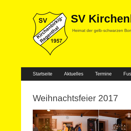
SV Kirchen
Heimat der gelb-schwarzen Bo
Primäres
Zum
Startseite
Aktuelles
Termine
Fus
Inhalt
Menü
springen
Weihnachtsfeier 2017