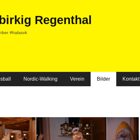
birkig Regenthal
mber #halasvk
sball
Nordic-Walking
Verein
Bilder
Kontakt