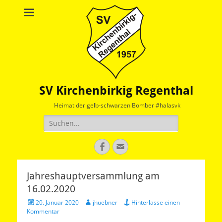
SV Kirchenbirkig Regenthal
Heimat der gelb-schwarzen Bomber #halasvk
Suche
nach:
Facebook
E-
Mail
Jahreshauptversammlung am
16.02.2020
Veröffentlicht
Autor
20. Januar 2020
jhuebner
Hinterlasse einen
am
Kommentar